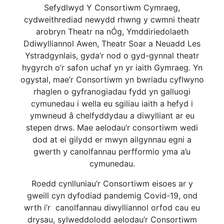
Sefydlwyd Y Consortiwm Cymraeg,
cydweithrediad newydd rhwng y cwmni theatr
arobryn Theatr na nÓg, Ymddiriedolaeth
Ddiwylliannol Awen, Theatr Soar a Neuadd Les
Ystradgynlais, gyda’r nod o gyd-gynnal theatr
hygyrch o’r safon uchaf yn yr iaith Gymraeg. Yn
ogystal, mae’r Consortiwm yn bwriadu cyflwyno
rhaglen o gyfranogiadau fydd yn galluogi
cymunedau i wella eu sgiliau iaith a hefyd i
ymwneud â chelfyddydau a diwylliant ar eu
stepen drws. Mae aelodau’r consortiwm wedi
dod at ei gilydd er mwyn ailgynnau egni a
gwerth y canolfannau perfformio yma a’u
cymunedau.
Roedd cynlluniau’r Consortiwm eisoes ar y
gweill cyn dyfodiad pandemig Covid-19, ond
wrth i’r canolfannau diwylliannol orfod cau eu
drysau, sylweddolodd aelodau’r Consortiwm