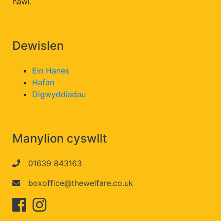
hawl.
Dewislen
Ein Hanes
Hafan
Digwyddiadau
Manylion cyswllt
01639 843163
boxoffice@thewelfare.co.uk