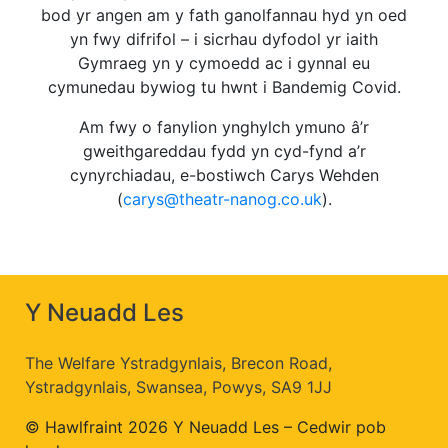
bod yr angen am y fath ganolfannau hyd yn oed
yn fwy difrifol – i sicrhau dyfodol yr iaith
Gymraeg yn y cymoedd ac i gynnal eu
cymunedau bywiog tu hwnt i Bandemig Covid.
Am fwy o fanylion ynghylch ymuno â’r
gweithgareddau fydd yn cyd-fynd a’r
cynyrchiadau, e-bostiwch Carys Wehden
(
carys@theatr-nanog.co.uk
).
Y Neuadd Les
The Welfare Ystradgynlais, Brecon Road,
Ystradgynlais, Swansea, Powys, SA9 1JJ
© Hawlfraint 2026 Y Neuadd Les – Cedwir pob