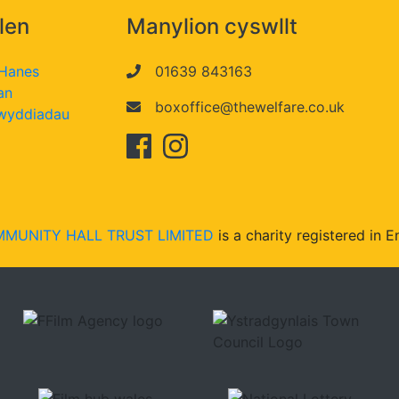
len
Manylion cyswllt
 Hanes
01639 843163
an
boxoffice@thewelfare.co.uk
wyddiadau
MUNITY HALL TRUST LIMITED
is a charity registered in