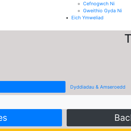
Cefnogwch Ni
Gweithio Gyda Ni
Eich Ymweliad
T
Dyddiadau & Amseroedd
es
Bac