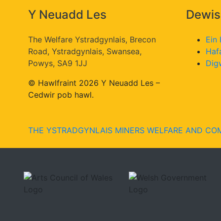
Y Neuadd Les
Dewis
The Welfare Ystradgynlais, Brecon
Ein
Road, Ystradgynlais, Swansea,
Haf
Powys, SA9 1JJ
Dig
© Hawlfraint 2026 Y Neuadd Les –
Cedwir pob hawl.
THE YSTRADGYNLAIS MINERS WELFARE AND COM