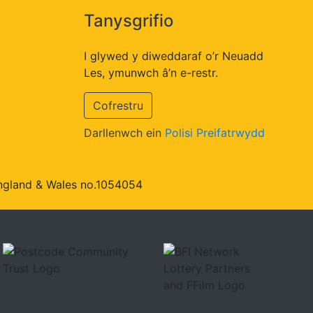
Tanysgrifio
I glywed y diweddaraf o’r Neuadd
Les, ymunwch â’n e-restr.
Cofrestru
Darllenwch ein
Polisi Preifatrwydd
 England & Wales no.1054054