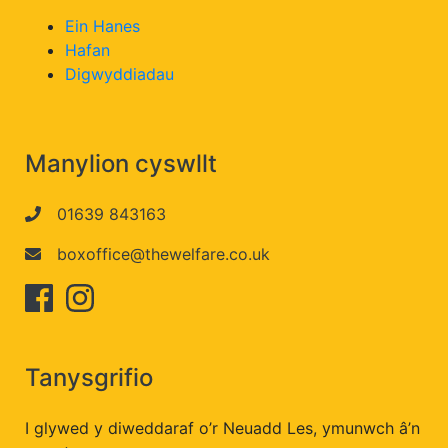
Ein Hanes
Hafan
Digwyddiadau
Manylion cyswllt
01639 843163
boxoffice@thewelfare.co.uk
Tanysgrifio
I glywed y diweddaraf o’r Neuadd Les, ymunwch â’n