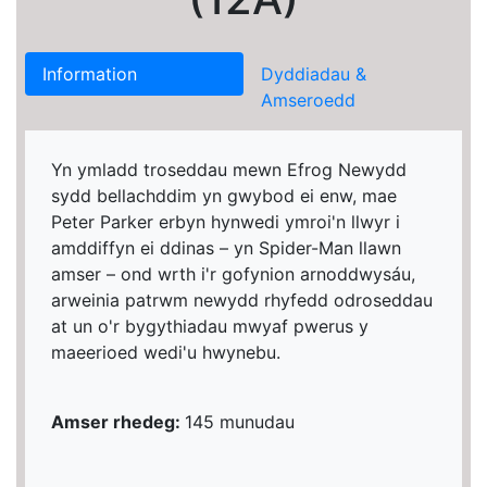
Information
Dyddiadau &
Amseroedd
Yn ymladd troseddau mewn Efrog Newydd
sydd bellachddim yn gwybod ei enw, mae
Peter Parker erbyn hynwedi ymroi'n llwyr i
amddiffyn ei ddinas – yn Spider-Man llawn
amser – ond wrth i'r gofynion arnoddwysáu,
arweinia patrwm newydd rhyfedd odroseddau
at un o'r bygythiadau mwyaf pwerus y
maeerioed wedi'u hwynebu.
Amser rhedeg:
145 munudau