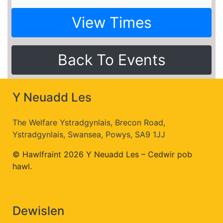
View Times
Back To Events
Y Neuadd Les
The Welfare Ystradgynlais, Brecon Road,
Ystradgynlais, Swansea, Powys, SA9 1JJ
© Hawlfraint 2026 Y Neuadd Les – Cedwir pob
hawl.
Dewislen